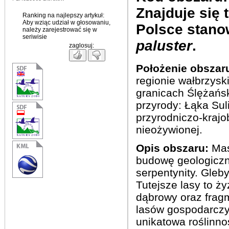
Znajduje
się
Ranking na najlepszy artykuł:
Aby wziąc udział w głosowaniu,
Polsce
stano
należy zarejestrować się w
seriwisie
paluster
.
zaglosuj:
Położenie obszar
regionie wałbrzysk
granicach Ślężańs
przyrody: Łąka Sul
przyrodniczo-kraj
nieożywionej.
Opis obszaru:
Mas
budowę geologiczną
serpentynity. Gleby
Tutejsze lasy to ż
dąbrowy oraz frag
lasów gospodarczyc
unikatowa roślinno