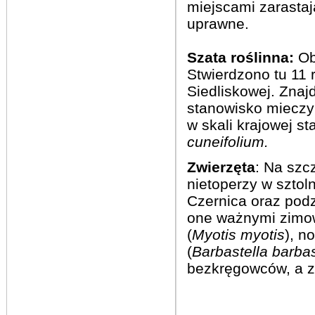
miejscami zarastaj
uprawne.
Szata roślinna:
Ob
Stwierdzono tu 11 
Siedliskowej. Znaj
stanowisko mieczy
w skali krajowej s
cuneifolium.
Zwierzęta
: Na szc
nietoperzy w sztol
Czernica oraz pod
one ważnymi zimo
(
Myotis
myotis
), n
(
Barbastella barbas
bezkręgowców, a zw