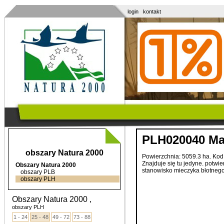
login
kontakt
PLH020040 Ma
obszary Natura 2000
Powierzchnia: 5059.3 ha. Ko
Znajduje
się
tu
jedyne
.
potwie
Obszary Natura 2000
stanowisko
mieczyka
błotneg
obszary PLB
obszary PLH
Obszary Natura 2000 ,
obszary PLH
1 - 24
25 - 48
49 - 72
73 - 88