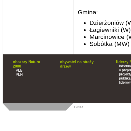
Gmina:
Dzierżoniów (
Łagiewniki (W)
Marcinowice (
Sobótka (MW)
obszary Natura
obywatel na straży
liderzy 
2000
drzew
informa
o proje
PLB
projekt
PLH
publika
liderów