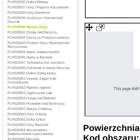
PLH020036 Dolina Widawy
PLH020037 Góry i Pogórze Kaczawskie
PLH020038 Góry Kamienne
PLH020039 Grodczyn i Homole koło
Dusznik
PLH020040 Masyw Ślęży
PLH020041 Ostoja nad Baryczą
PLH020042 Ostrzyca Proboszczowicka
PLH020043 Przełom Nysy Kłodzkiej koło
Morzyszowa
PLH020044 Stawy Sobieszowskie
PLH020045 Stawy w Borowej
PLH020047 Torfowiska Gór Izerskich
PLH020049 Żwirownie w Starej Olesznej
PLH020050 Dolina Dolnej Kwisy
PLH020051 Irysowy Zagon koło
Gromadzynia
PLH020052 Pątnów Legnicki
This page didn't
PLH020053 Zagórzyckie Łąki
PLH020054 Ostoja nad Bobrem
PLH020055 Przeplatki nad Bystrzycą
PLH020057 Masyw Chełmca
PLH020060 Góry Orlickie
PLH020061 Dzika Orlica
PLH020062 Góry Bardzkie
Powierzchnia
PLH020063 Wrzosowiska
Świętoszowsko-Ławszowskie
Kod obszaru
PLH020065 Bierutów