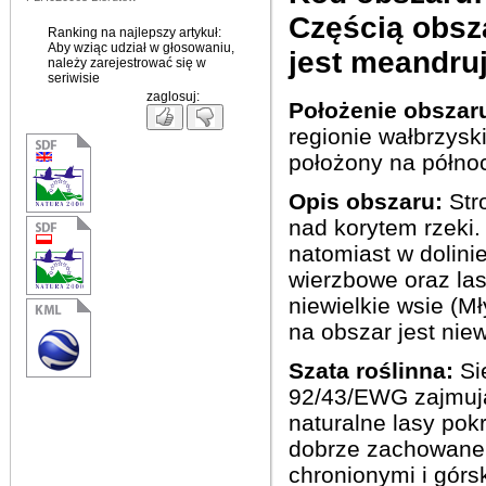
Częścią
obsz
Ranking na najlepszy artykuł:
Aby wziąc udział w głosowaniu,
jest
meandru
należy zarejestrować się w
seriwisie
zaglosuj:
Położenie obszar
regionie wałbrzysk
położony na półno
Opis obszaru:
Str
nad korytem rzeki.
natomiast w dolinie
wierzbowe oraz las
niewielkie wsie (M
na obszar jest niew
Szata roślinna:
Si
92/43/EWG zajmują 
naturalne lasy pok
dobrze zachowane 
chronionymi i górsk