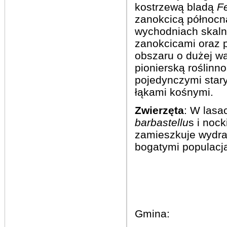
kostrzewą bladą
F
zanokcicą północ
wychodniach skaln
zanokcicami oraz 
obszaru o dużej wa
pionierską roślinn
pojedynczymi star
łąkami kośnymi.
Zwierzęta
: W
lasa
barbastellu
s
i
nock
zamieszkuje
wydr
bogatymi populacj
Gmina: