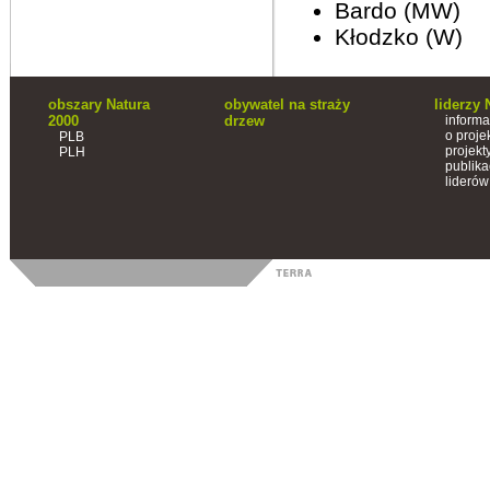
Bardo (MW)
Kłodzko (W)
obszary Natura
obywatel na straży
liderzy 
2000
drzew
informa
o proje
PLB
projekt
PLH
publika
liderów