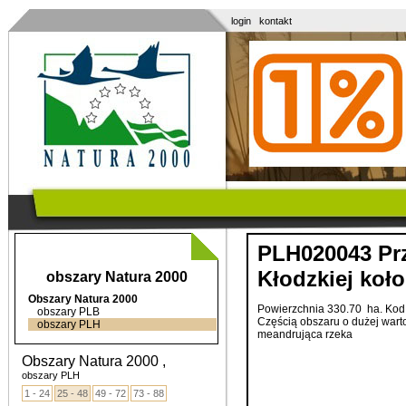
login
kontakt
PLH020043 Pr
Kłodzkiej koł
obszary Natura 2000
Obszary Natura 2000
Powierzchnia 330.70 ha. Kod
obszary PLB
Częścią
obszaru
o
dużej
wart
obszary PLH
meandrująca
rzeka
Obszary Natura 2000 ,
obszary PLH
1 - 24
25 - 48
49 - 72
73 - 88