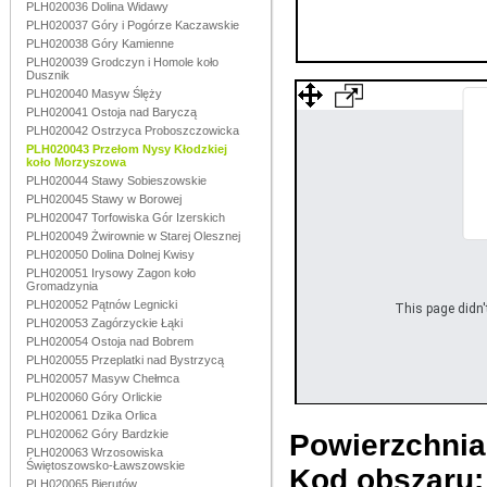
PLH020036 Dolina Widawy
PLH020037 Góry i Pogórze Kaczawskie
PLH020038 Góry Kamienne
PLH020039 Grodczyn i Homole koło
Dusznik
PLH020040 Masyw Ślęży
PLH020041 Ostoja nad Baryczą
PLH020042 Ostrzyca Proboszczowicka
PLH020043 Przełom Nysy Kłodzkiej
koło Morzyszowa
PLH020044 Stawy Sobieszowskie
PLH020045 Stawy w Borowej
PLH020047 Torfowiska Gór Izerskich
PLH020049 Żwirownie w Starej Olesznej
PLH020050 Dolina Dolnej Kwisy
PLH020051 Irysowy Zagon koło
Gromadzynia
PLH020052 Pątnów Legnicki
This page didn't
PLH020053 Zagórzyckie Łąki
PLH020054 Ostoja nad Bobrem
PLH020055 Przeplatki nad Bystrzycą
PLH020057 Masyw Chełmca
PLH020060 Góry Orlickie
PLH020061 Dzika Orlica
PLH020062 Góry Bardzkie
Powierzchnia
PLH020063 Wrzosowiska
Świętoszowsko-Ławszowskie
Kod obszaru
PLH020065 Bierutów