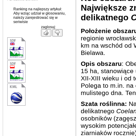
Największe
z
Ranking na najlepszy artykuł:
Aby wziąc udział w głosowaniu,
delikatnego
C
należy zarejestrować się w
seriwisie
zaglosuj:
Położenie obszar
regionie wrocławsk
km na wschód od W
Bielawa.
Opis obszaru
: Ob
15 ha, stanowiące 
XII-XIII wieku i o
Polega to m.in. n
mulistego dna. Ten
Szata roślinna:
Na
delikatnego
Coelan
osobników (zagęszc
wysokim potencjał
ziarniaków rocznie