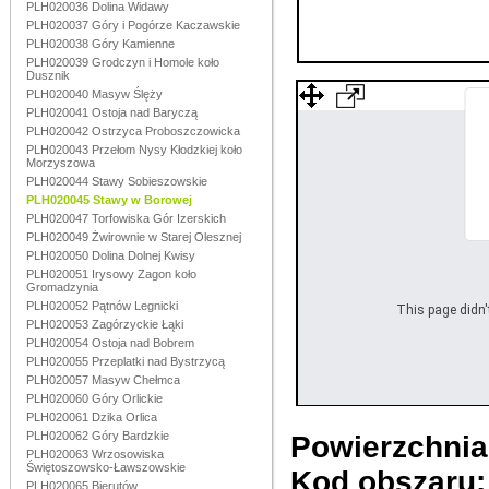
PLH020036 Dolina Widawy
PLH020037 Góry i Pogórze Kaczawskie
PLH020038 Góry Kamienne
PLH020039 Grodczyn i Homole koło
Dusznik
PLH020040 Masyw Ślęży
PLH020041 Ostoja nad Baryczą
PLH020042 Ostrzyca Proboszczowicka
PLH020043 Przełom Nysy Kłodzkiej koło
Morzyszowa
PLH020044 Stawy Sobieszowskie
PLH020045 Stawy w Borowej
PLH020047 Torfowiska Gór Izerskich
PLH020049 Żwirownie w Starej Olesznej
PLH020050 Dolina Dolnej Kwisy
PLH020051 Irysowy Zagon koło
Gromadzynia
PLH020052 Pątnów Legnicki
This page didn't
PLH020053 Zagórzyckie Łąki
PLH020054 Ostoja nad Bobrem
PLH020055 Przeplatki nad Bystrzycą
PLH020057 Masyw Chełmca
PLH020060 Góry Orlickie
PLH020061 Dzika Orlica
PLH020062 Góry Bardzkie
Powierzchnia
PLH020063 Wrzosowiska
Świętoszowsko-Ławszowskie
Kod obszaru
PLH020065 Bierutów