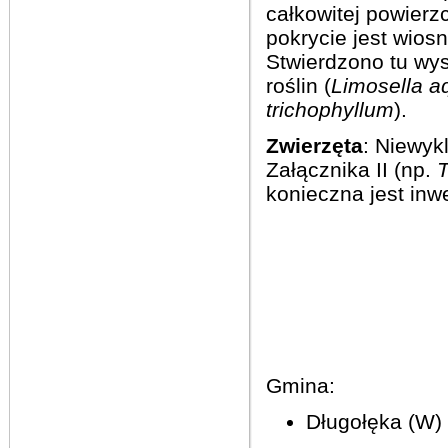
całkowitej powierz
pokrycie jest wiosn
Stwierdzono tu wys
roślin (
Limosella a
trichophyllum
).
Zwierzęta
: Niewyk
Załącznika II (np.
T
konieczna jest inw
Gmina:
Długołęka (W)