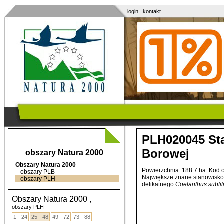
login
kontakt
PLH020045 St
Borowej
obszary Natura 2000
Obszary Natura 2000
Powierzchnia: 188.7 ha. Kod
obszary PLB
Największe
znane
stanowisko
obszary PLH
delikatnego
Coelanthus
subtil
Obszary Natura 2000 ,
obszary PLH
1 - 24
25 - 48
49 - 72
73 - 88