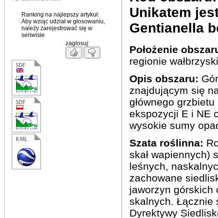
Unikatem
jes
Ranking na najlepszy artykuł:
Aby wziąc udział w głosowaniu,
Gentianella
b
należy zarejestrować się w
seriwisie
zaglosuj:
Położenie obszar
regionie wałbrzysk
Opis obszaru:
Gór
znajdującym się na 
głównego grzbietu 
ekspozycji E i NE 
wysokie sumy opad
Szata roślinna:
Ro
skał wapiennych) s
leśnych, naskalny
zachowane siedlis
jaworzyn górskich 
skalnych. Łącznie 
Dyrektywy Siedlisk