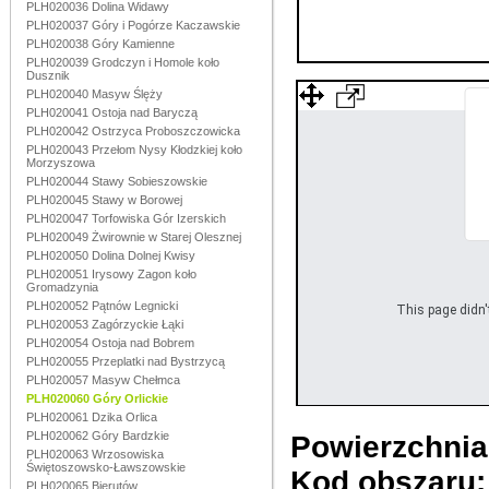
PLH020036 Dolina Widawy
PLH020037 Góry i Pogórze Kaczawskie
PLH020038 Góry Kamienne
PLH020039 Grodczyn i Homole koło
Dusznik
PLH020040 Masyw Ślęży
PLH020041 Ostoja nad Baryczą
PLH020042 Ostrzyca Proboszczowicka
PLH020043 Przełom Nysy Kłodzkiej koło
Morzyszowa
PLH020044 Stawy Sobieszowskie
PLH020045 Stawy w Borowej
PLH020047 Torfowiska Gór Izerskich
PLH020049 Żwirownie w Starej Olesznej
PLH020050 Dolina Dolnej Kwisy
PLH020051 Irysowy Zagon koło
Gromadzynia
PLH020052 Pątnów Legnicki
This page didn't
PLH020053 Zagórzyckie Łąki
PLH020054 Ostoja nad Bobrem
PLH020055 Przeplatki nad Bystrzycą
PLH020057 Masyw Chełmca
PLH020060 Góry Orlickie
PLH020061 Dzika Orlica
PLH020062 Góry Bardzkie
Powierzchnia
PLH020063 Wrzosowiska
Świętoszowsko-Ławszowskie
Kod obszaru
PLH020065 Bierutów