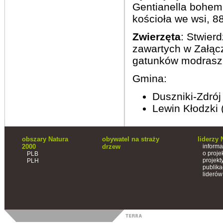
Gentianella bohemi
kościoła we wsi, 8
Zwierzęta
: Stwier
zawartych w Załąc
gatunków modraszk
Gmina:
Duszniki-Zdrój
Lewin Kłodzki 
obszary Natura
obywatel na straży
liderzy 
2000
drzew
informa
o proje
PLB
projekt
PLH
publika
liderów