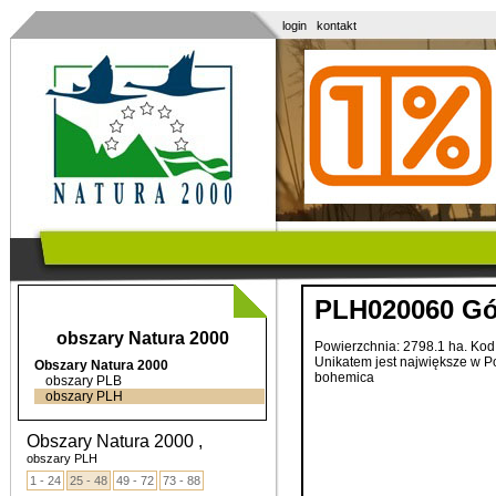
login
kontakt
PLH020060 Gór
obszary Natura 2000
Powierzchnia: 2798.1 ha. Ko
Unikatem
jest
największe
w
P
Obszary Natura 2000
bohemica
obszary PLB
obszary PLH
Obszary Natura 2000 ,
obszary PLH
1 - 24
25 - 48
49 - 72
73 - 88