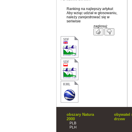
Ranking na najlepszy artykuł:
Aby wziąc udział w głosowaniu,
należy zarejestrować się w
seriwisie
zaglosuj:
obszary Natura
obywatel 
2000
drzew
PLB
PLH