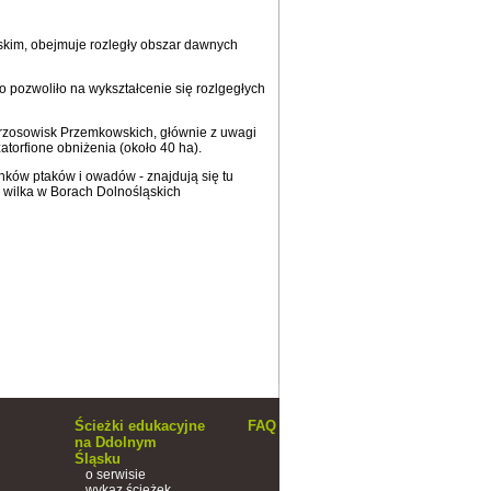
rskim, obejmuje rozległy obszar dawnych
o pozwoliło na wykształcenie się rozlgegłych
Wrzosowisk Przemkowskich, głównie z uwagi
zatorfione obniżenia (około 40 ha).
nków ptaków i owadów - znajdują się tu
sk wilka w Borach Dolnośląskich
Ścieżki edukacyjne
FAQ
na Ddolnym
Śląsku
o serwisie
wykaz ścieżek