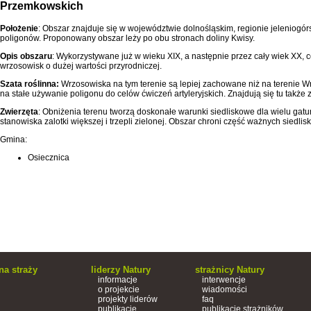
Przemkowskich
Położenie
: Obszar znajduje się w województwie dolnośląskim, regionie jeleniogó
poligonów. Proponowany obszar leży po obu stronach doliny Kwisy.
Opis obszaru
: Wykorzystywane już w wieku XIX, a następnie przez cały wiek XX, c
wrzosowisk o dużej wartości przyrodniczej.
Szata roślinna:
Wrzosowiska na tym terenie są lepiej zachowane niż na terenie 
na stałe używanie poligonu do celów ćwiczeń artyleryjskich. Znajdują się tu także 
Zwierzęta
: Obniżenia terenu tworzą doskonałe warunki siedliskowe dla wielu gatu
stanowiska zalotki większej i trzepli zielonej. Obszar chroni część ważnych siedli
Gmina:
Osiecznica
na straży
liderzy Natury
strażnicy Natury
informacje
interwencje
o projekcie
wiadomości
projekty liderów
faq
publikacje
publikacje strażników