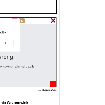
ctly.
OK
wrong.
onsole for technical details.
19 stycznia 2011
enie
Wrzosowisk