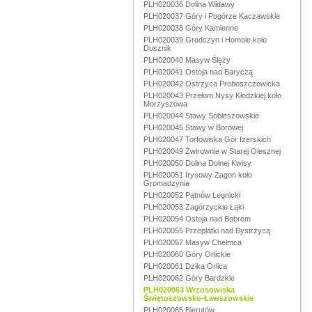
PLH020036 Dolina Widawy
PLH020037 Góry i Pogórze Kaczawskie
PLH020038 Góry Kamienne
PLH020039 Grodczyn i Homole koło
Dusznik
PLH020040 Masyw Ślęży
PLH020041 Ostoja nad Baryczą
PLH020042 Ostrzyca Proboszczowicka
PLH020043 Przełom Nysy Kłodzkiej koło
Morzyszowa
PLH020044 Stawy Sobieszowskie
PLH020045 Stawy w Borowej
PLH020047 Torfowiska Gór Izerskich
PLH020049 Żwirownie w Starej Olesznej
PLH020050 Dolina Dolnej Kwisy
PLH020051 Irysowy Zagon koło
Gromadzynia
PLH020052 Pątnów Legnicki
PLH020053 Zagórzyckie Łąki
PLH020054 Ostoja nad Bobrem
PLH020055 Przeplatki nad Bystrzycą
PLH020057 Masyw Chełmca
PLH020060 Góry Orlickie
PLH020061 Dzika Orlica
PLH020062 Góry Bardzkie
PLH020063 Wrzosowiska
Świętoszowsko-Ławszowskie
PLH020065 Bierutów